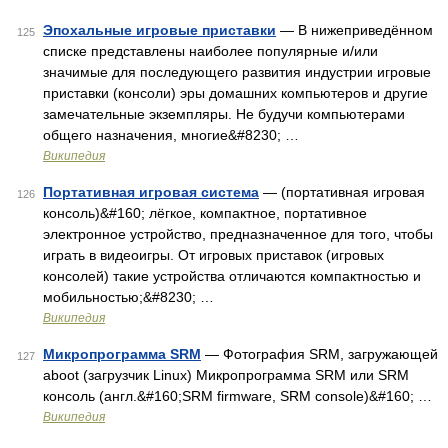
Эпохальные игровые приставки
— В нижеприведённом
125
списке представлены наиболее популярные и/или
значимые для последующего развития индустрии игровые
приставки (консоли) эры домашних компьютеров и другие
замечательные экземпляры. Не будучи компьютерами
общего назначения, многие&#8230; …
Википедия
Портативная игровая система
— (портативная игровая
126
консоль)&#160; лёгкое, компактное, портативное
электронное устройство, предназначенное для того, чтобы
играть в видеоигры. От игровых приставок (игровых
консолей) такие устройства отличаются компактностью и
мобильностью;&#8230; …
Википедия
Микропрограмма SRM
— Фотография SRM, загружающей
127
aboot (загрузчик Linux) Микропрограмма SRM или SRM
консоль (англ.&#160;SRM firmware, SRM console)&#160; …
Википедия