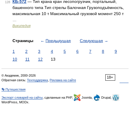
КБ-572
— Тип крана кран лесопогрузчик, портальный,
128
башенного типа Тип стрелы Балочная Грузоподъёмность,
максимальная 10 т Максимальный грузовой момент 250 т
…
Википедия
Страницы
←
Предыдущая
Следующая
→
1
2
3
4
5
6
7
8
9
10
11
12
13
© Академик, 2000-2026
18+
Обратная связь:
Техподдержка
,
Реклама на сайте
👣 Путешествия
Экспорт словарей на сайты
, сделанные на PHP,
Joomla,
Drupal,
WordPress, MODx.